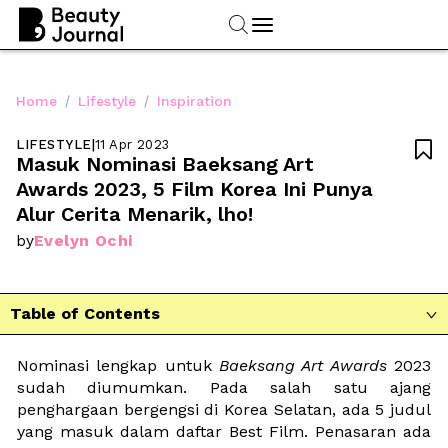
/
/
Home
Lifestyle
Inspiration
LIFESTYLE
|
11 Apr 2023

Masuk Nominasi Baeksang Art 
Awards 2023, 5 Film Korea Ini Punya 
Alur Cerita Menarik, lho!
Evelyn Ochi
by
Table of Contents

Nominasi lengkap untuk 
Baeksang Art Awards
 2023 
sudah diumumkan. Pada salah satu ajang 
penghargaan bergengsi di Korea Selatan, ada 5 judul 
yang masuk dalam daftar Best Film. Penasaran ada 