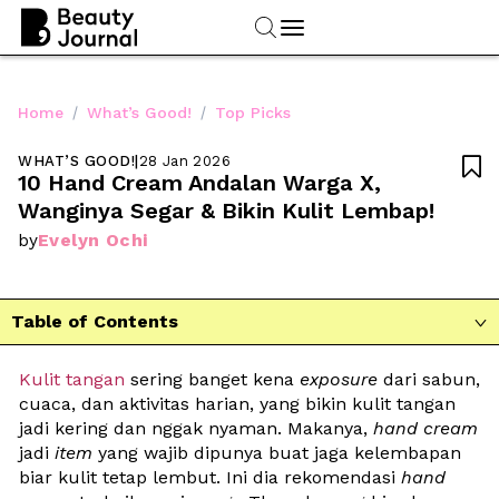
/
/
Home
What’s Good!
Top Picks
WHAT’S GOOD!
|
28 Jan 2026

10 Hand Cream Andalan Warga X, 
Wanginya Segar & Bikin Kulit Lembap!
Evelyn Ochi
by
Table of Contents

Kulit tangan
 sering banget kena 
exposure
 dari sabun, 
cuaca, dan aktivitas harian, yang bikin kulit tangan 
jadi kering dan nggak nyaman. Makanya, 
hand cream
jadi 
item
 yang wajib dipunya buat jaga kelembapan 
biar kulit tetap lembut. Ini dia rekomendasi 
hand 