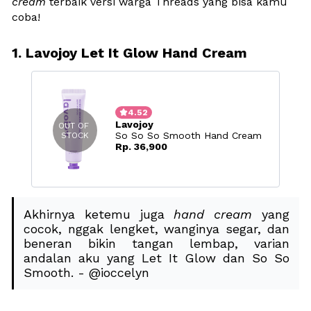
cream
 terbaik versi warga Threads yang bisa kamu 
coba! 
1. Lavojoy Let It Glow Hand Cream

4.52
Lavojoy
OUT OF 
So So So Smooth Hand Cream
STOCK
Rp. 36,900
Akhirnya ketemu juga 
hand cream
 yang 
cocok, nggak lengket, wanginya segar, dan 
beneran bikin tangan lembap, varian 
andalan aku yang Let It Glow dan So So 
Smooth. - @ioccelyn