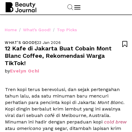
/
/
Home
What’s Good!
Top Picks
WHAT’S GOOD!
|
23 Jan 2026

12 Kafe di Jakarta Buat Cobain Mont 
Blanc Coffee, Rekomendasi Warga 
TikTok!
Evelyn Ochi
by
Tren kopi terus berevolusi, dan sejak pertengahan 
tahun lalu, ada satu minuman baru mencuri 
perhatian para pencinta kopi di Jakarta: 
Mont Blanc.
Kopi dingin berbalut krim lembut yang ini awalnya 
viral dari sebuah 
café
 di Melbourne, Australia. 
Minuman ini hadir dengan perpaduan kopi 
cold brew
atau 
americano
 yang segar, ditambah lapisan krim 