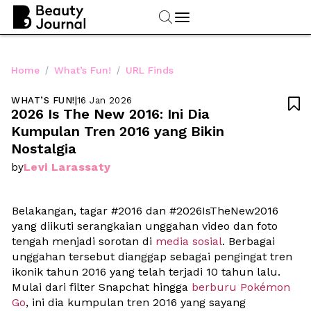
/
/
Home
What’s Fun!
URL Finds
WHAT’S FUN!
|
16 Jan 2026

2026 Is The New 2016: Ini Dia 
Kumpulan Tren 2016 yang Bikin 
Nostalgia
Levi Larassaty
by
Belakangan, tagar #2016 dan #2026IsTheNew2016 
yang diikuti serangkaian unggahan video dan foto 
tengah menjadi sorotan di 
media sosial
. Berbagai 
unggahan tersebut dianggap sebagai pengingat tren 
ikonik tahun 2016 yang telah terjadi 10 tahun lalu. 
Mulai dari filter Snapchat hingga 
berburu Pokémon 
Go
, ini dia kumpulan tren 2016 yang sayang 