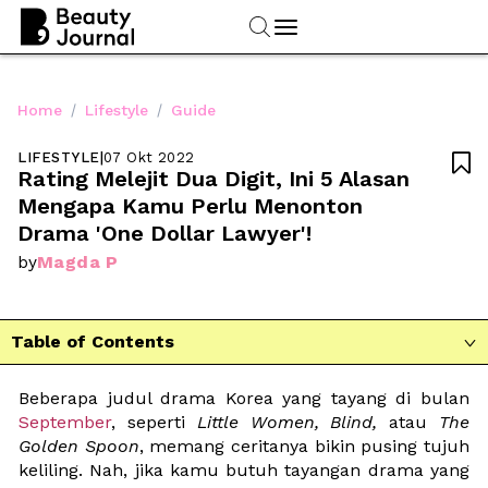
/
/
Home
Lifestyle
Guide
LIFESTYLE
|
07 Okt 2022

Rating Melejit Dua Digit, Ini 5 Alasan 
Mengapa Kamu Perlu Menonton 
Drama 'One Dollar Lawyer'!
Magda P
by
Table of Contents

Beberapa judul drama Korea yang tayang di bulan 
September
, seperti 
Little Women, Blind, 
atau 
The 
Golden Spoon
, memang ceritanya bikin pusing tujuh 
keliling. Nah, jika kamu butuh tayangan drama yang 