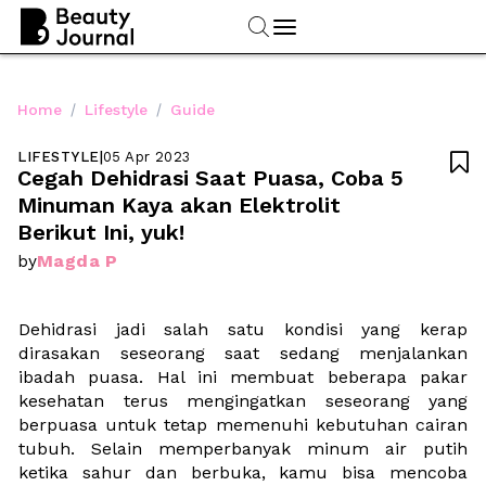
/
/
Home
Lifestyle
Guide
LIFESTYLE
|
05 Apr 2023

Cegah Dehidrasi Saat Puasa, Coba 5 
Minuman Kaya akan Elektrolit 
Berikut Ini, yuk!
Magda P
by
Dehidrasi jadi salah satu kondisi yang kerap 
dirasakan seseorang saat sedang menjalankan 
ibadah puasa. Hal ini membuat beberapa pakar 
kesehatan terus mengingatkan seseorang yang 
berpuasa untuk tetap memenuhi kebutuhan cairan 
tubuh. Selain memperbanyak minum air putih 
ketika sahur dan berbuka, kamu bisa mencoba 