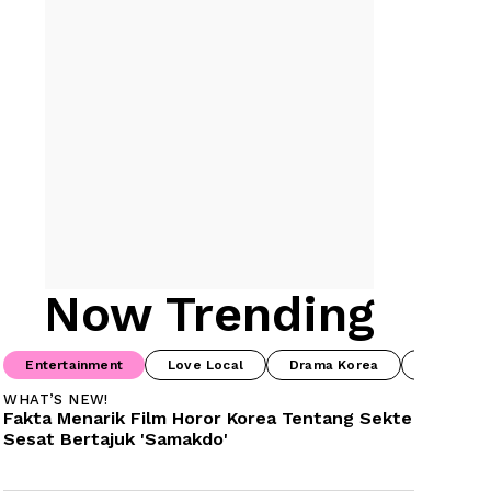
Now Trending
Entertainment
Love Local
Drama Korea
Prime Vi
WHAT’S NEW!
Fakta Menarik Film Horor Korea Tentang Sekte 
Sesat Bertajuk 'Samakdo'