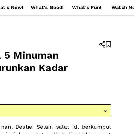
at's New!
What's Good!
What's Fun!
Watch N


 5 Minuman 
urunkan Kadar 

ari, Bestie! Selain salat Id, berkumpul 