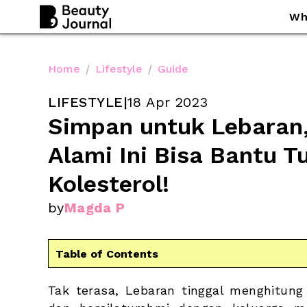
Wh
Home
/
Lifestyle
/
Guide
LIFESTYLE
|
18 Apr 2023
Simpan untuk Lebaran,
Alami Ini Bisa Bantu T
Kolesterol!
by
Magda P
Table of Contents
Tak terasa, Lebaran tinggal menghitung h