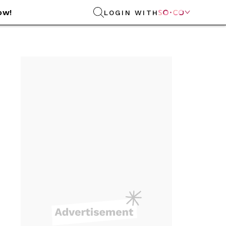
ow!
LOGIN WITH
