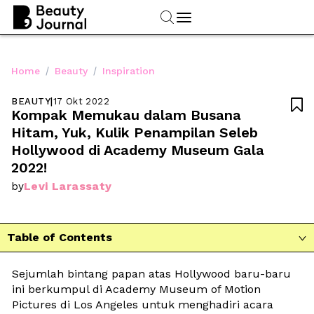
/
/
Home
Beauty
Inspiration
BEAUTY
|
17 Okt 2022

Kompak Memukau dalam Busana 
Hitam, Yuk, Kulik Penampilan Seleb 
Hollywood di Academy Museum Gala 
2022!
Levi Larassaty
by
Table of Contents

Sejumlah bintang papan atas Hollywood baru-baru 
ini berkumpul di Academy Museum of Motion 
Pictures di Los Angeles untuk menghadiri acara 