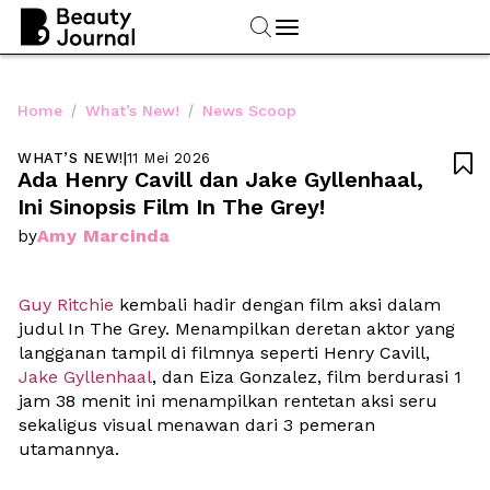
/
/
Home
What’s New!
News Scoop
WHAT’S NEW!
|
11 Mei 2026

Ada Henry Cavill dan Jake Gyllenhaal, 
Ini Sinopsis Film In The Grey!
Amy Marcinda
by
Guy Ritchie
 kembali hadir dengan film aksi dalam 
judul In The Grey. Menampilkan deretan aktor yang 
langganan tampil di filmnya seperti Henry Cavill, 
Jake Gyllenhaal
, dan Eiza Gonzalez, film berdurasi 1 
jam 38 menit ini menampilkan rentetan aksi seru 
sekaligus visual menawan dari 3 pemeran 
utamannya. 