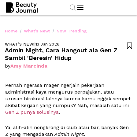
/
/
Home
What’s New!
Now Trending
WHAT’S NEW!
|
13 Jan 2026

Admin Night, Cara Hangout ala Gen Z 
Sambil 'Beresin' Hidup
Amy Marcinda
by
Pernah ngerasa mager ngerjain pekerjaan 
administrasi kaya mengurus perpajakan, atau 
urusan birokrasi lainnya karena kamu nggak sempet 
akibat kerjaan yang numpuk? Nah, masalah satu ini 
Gen Z punya solusinya
. 
Ya, alih-alih nongkrong di club atau bar, banyak Gen 
Z yang mengadakan 
Admin Night
. 