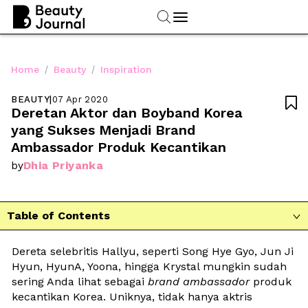
/
/
Home
Beauty
Inspiration
BEAUTY
|
07 Apr 2020

Deretan Aktor dan Boyband Korea 
yang Sukses Menjadi Brand 
Ambassador Produk Kecantikan
Dhia Priyanka
by
Table of Contents

Dereta selebritis Hallyu, seperti Song Hye Gyo, Jun Ji 
Hyun, HyunA, Yoona, hingga Krystal mungkin sudah 
sering Anda lihat sebagai 
brand ambassador
 produk 
kecantikan Korea. Uniknya, tidak hanya aktris 