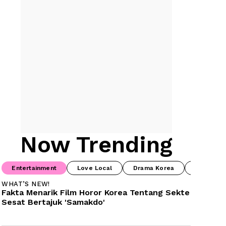
Now Trending
Entertainment
Love Local
Drama Korea
Food & B
WHAT’S NEW!
Fakta Menarik Film Horor Korea Tentang Sekte 
Sesat Bertajuk 'Samakdo'