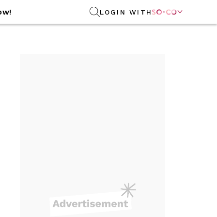
ow!
LOGIN WITH
