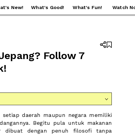
at's New!
What's Good!
What's Fun!
Watch N


epang? Follow 7 
k!

di setiap daerah maupun negara memiliki 
hidangannya. Begitu pula untuk makanan 
r dibuat dengan penuh filosofi tanpa 