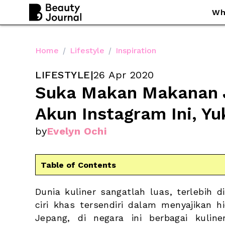
Wh
Home
/
Lifestyle
/
Inspiration
LIFESTYLE
|
26 Apr 2020
Suka Makan Makanan J
Akun Instagram Ini, Yu
by
Evelyn Ochi
Table of Contents
Dunia kuliner sangatlah luas, terlebih 
ciri khas tersendiri dalam menyajikan 
Jepang, di negara ini berbagai kuline