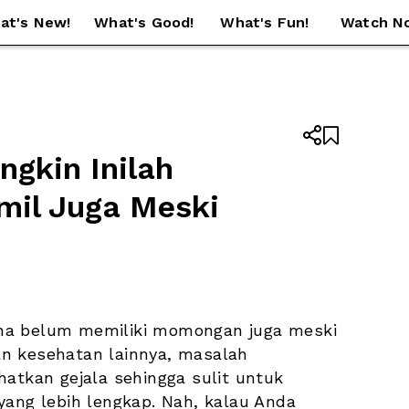
at's New!
What's Good!
What's Fun!
Watch N


gkin Inilah 
il Juga Meski 
na belum memiliki momongan juga meski 
n kesehatan lainnya, masalah 
atkan gejala sehingga sulit untuk 
yang lebih lengkap. Nah, kalau Anda 