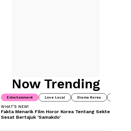
Now Trending
Entertainment
Love Local
Drama Korea
Prime Vi
WHAT’S NEW!
Fakta Menarik Film Horor Korea Tentang Sekte 
Sesat Bertajuk 'Samakdo'