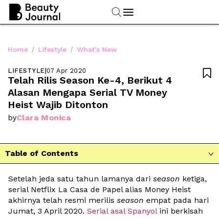
/
/
Home
Lifestyle
What's New
LIFESTYLE
|
07 Apr 2020

Telah Rilis Season Ke-4, Berikut 4 
Alasan Mengapa Serial TV Money 
Heist Wajib Ditonton
Clara Monica
by
Table of Contents

Setelah jeda satu tahun lamanya dari 
season
 ketiga, 
serial Netflix La Casa de Papel alias Money Heist 
akhirnya telah resmi merilis 
season
 empat pada hari 
Jumat, 3 April 2020. 
Serial asal Spanyol
 ini berkisah 