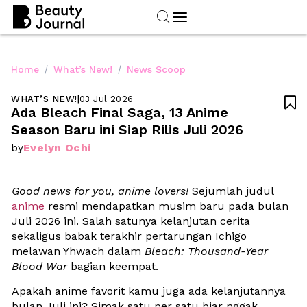
/
/
Home
What’s New!
News Scoop
WHAT’S NEW!
|
03 Jul 2026

Ada Bleach Final Saga, 13 Anime 
Season Baru ini Siap Rilis Juli 2026
Evelyn Ochi
by
Good news for you, anime lovers!
 Sejumlah judul 
anime
 resmi mendapatkan musim baru pada bulan 
Juli 2026 ini. Salah satunya kelanjutan cerita 
sekaligus babak terakhir pertarungan Ichigo 
melawan Yhwach dalam 
Bleach: Thousand-Year 
Blood War
 bagian keempat. 
Apakah anime favorit kamu juga ada kelanjutannya 
bulan Juli ini? Simak satu per satu biar nggak 