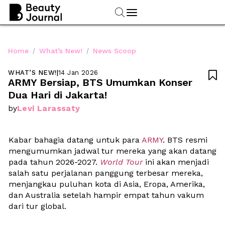
/
/
Home
What’s New!
News Scoop
WHAT’S NEW!
|
14 Jan 2026

ARMY Bersiap, BTS Umumkan Konser 
Dua Hari di Jakarta!
Levi Larassaty
by
Kabar bahagia datang untuk para 
ARMY
. BTS resmi 
mengumumkan jadwal tur mereka yang akan datang 
pada tahun 2026-2027. 
World Tour
 ini akan menjadi 
salah satu perjalanan panggung terbesar mereka, 
menjangkau puluhan kota di Asia, Eropa, Amerika, 
dan Australia setelah hampir empat tahun vakum 
dari tur global. 