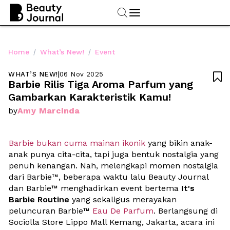
/
/
Home
What’s New!
Event
WHAT’S NEW!
|
06 Nov 2025

Barbie Rilis Tiga Aroma Parfum yang 
Gambarkan Karakteristik Kamu!
Amy Marcinda
by
Barbie bukan cuma mainan ikonik 
yang bikin anak-
anak punya cita-cita, tapi juga bentuk nostalgia yang 
penuh kenangan. Nah, melengkapi momen nostalgia 
dari Barbie
™
, beberapa waktu lalu Beauty Journal 
dan Barbie
™
 menghadirkan event bertema 
It's 
Barbie Routine
 yang sekaligus merayakan 
peluncuran Barbie™ 
Eau De Parfum
. Berlangsung di 
Sociolla Store Lippo Mall Kemang, Jakarta, acara ini 