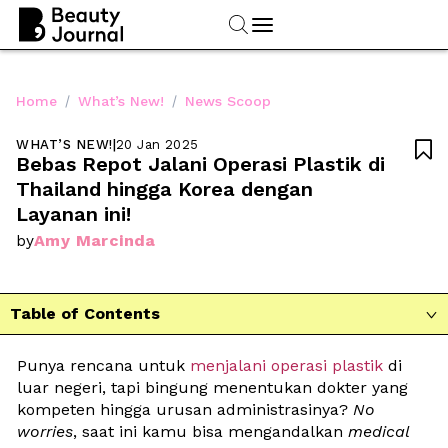
/
/
Home
What’s New!
News Scoop
WHAT’S NEW!
|
20 Jan 2025

Bebas Repot Jalani Operasi Plastik di 
Thailand hingga Korea dengan 
Layanan ini!
Amy Marcinda
by
Table of Contents

Punya rencana untuk 
menjalani operasi plastik
 di 
luar negeri, tapi bingung menentukan dokter yang 
kompeten hingga urusan administrasinya? 
No 
worries
, saat ini kamu bisa mengandalkan 
medical 