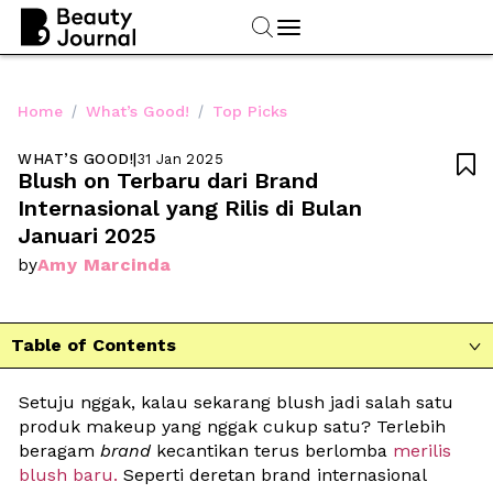
/
/
Home
What’s Good!
Top Picks
WHAT’S GOOD!
|
31 Jan 2025

Blush on Terbaru dari Brand 
Internasional yang Rilis di Bulan 
Januari 2025
Amy Marcinda
by
Table of Contents

Setuju nggak, kalau sekarang blush jadi salah satu 
produk makeup yang nggak cukup satu? Terlebih 
beragam 
brand
 kecantikan terus berlomba 
merilis 
blush baru.
 Seperti deretan brand internasional 