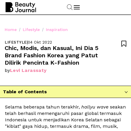
/
/
Home
Lifestyle
Inspiration
LIFESTYLE
|
04 Okt 2022

Chic, Modis, dan Kasual, Ini Dia 5 
Brand Fashion Korea yang Patut 
Dilirik Pencinta K-Fashion
Levi Larassaty
by
Table of Contents

Selama beberapa tahun terakhir, 
hallyu
wave
 seakan 
telah berhasil memengaruhi pasar global termasuk 
Indonesia untuk menjadikan Korea Selatan sebagai 
"kiblat" gaya hidup, termasuk drama, film, musik, 