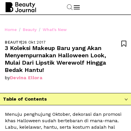
/
/
Home
Beauty
What's New
BEAUTY
|
26 Okt 2017

3 Koleksi Makeup Baru yang Akan 
Menyempurnakan Halloween Look, 
Mulai Dari Lipstik Werewolf Hingga 
Bedak Hantu!
Devina Ellora
by
Table of Contents

Menuju penghujung Oktober, dekorasi dan promosi 
khas Halloween sudah bertebaran di mana-mana. 
Labu, kelelawar, hantu, serta kostum adalah hal 