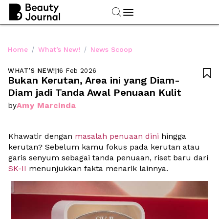
/
/
Home
What’s New!
News Scoop
WHAT’S NEW!
|
16 Feb 2026

Bukan Kerutan, Area ini yang Diam-
Diam jadi Tanda Awal Penuaan Kulit
Amy Marcinda
by
Khawatir dengan 
masalah penuaan dini
 hingga 
kerutan? Sebelum kamu fokus pada kerutan atau 
garis senyum sebagai tanda penuaan, riset baru dari
SK-II
 menunjukkan fakta menarik lainnya. 