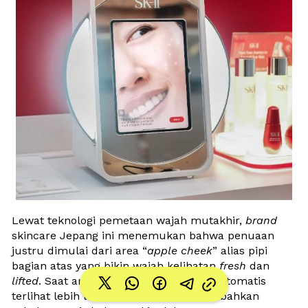
Lewat teknologi pemetaan wajah mutakhir, 
brand
skincare Jepang ini menemukan bahwa penuaan 
justru dimulai dari area “
apple cheek
” alias pipi 
bagian atas yang bikin wajah kelihatan 
fresh
 dan 
lifted
. Saat area ini mulai turun, wajah otomatis 
terlihat lebih lelah dan kurang 
bouncy 
bahkan 