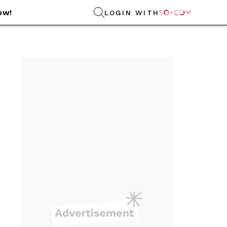
ow!
LOGIN WITH
