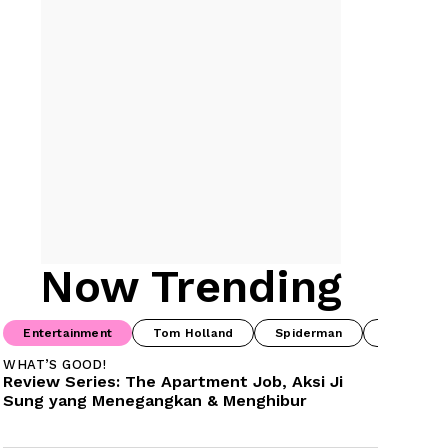
Now Trending
Entertainment
Tom Holland
Spiderman
Drama Ko
WHAT’S GOOD!
Review Series: The Apartment Job, Aksi Ji 
Sung yang Menegangkan & Menghibur