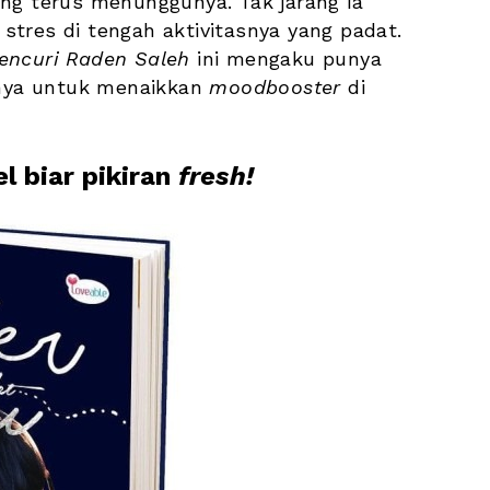
ng terus menunggunya. Tak jarang ia 
stres di tengah aktivitasnya yang padat. 
encuri Raden Saleh 
ini mengaku punya 
inya untuk menaikkan 
moodbooster
 di 
l biar pikiran 
fresh!