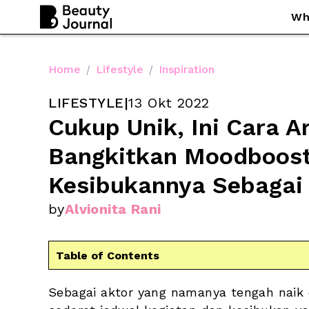
Wh
Home
/
Lifestyle
/
Inspiration
LIFESTYLE
|
13 Okt 2022
Cukup Unik, Ini Cara Ar
Bangkitkan Moodbooste
Kesibukannya Sebagai 
by
Alvionita Rani
Table of Contents
Sebagai aktor yang namanya tengah naik 