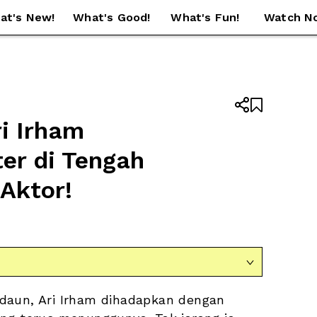
at's New!
What's Good!
What's Fun!
Watch N


i Irham 
r di Tengah 
Aktor!

daun, Ari Irham dihadapkan dengan 