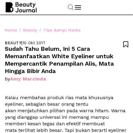
/
/
Home
Beauty
Tips &amp; Hacks
BEAUTY
|
10 Okt 2017

Sudah Tahu Belum, Ini 5 Cara 
Memanfaatkan White Eyeliner untuk 
Mempercantik Penampilan Alis, Mata 
Hingga Bibir Anda
Amy Marcinda
by
Kalau membahas produk rias mata khususnya 
eyeliner, sebagian besar orang tentu 
akan menjatuhkan pilihan pada warna hitam. Warna 
yang dianggap universal ini memang mampu 
memberi kesan tegas dan efektif membuat 
mata terlihat lebih besar. Tapi bukan berarti eyeliner 