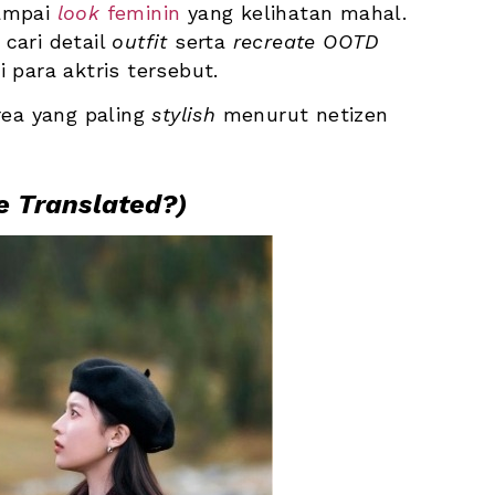
ampai 
look
 feminin
 yang kelihatan mahal. 
ari detail 
outfit
 serta 
recreate OOTD
i para aktris tersebut. 
ea yang paling 
stylish
 menurut netizen 
e Translated?)