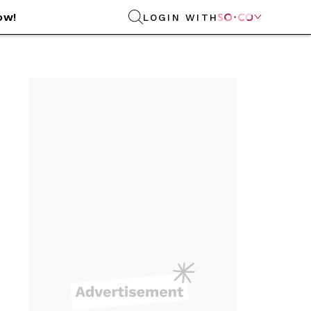
ow!
LOGIN WITH
