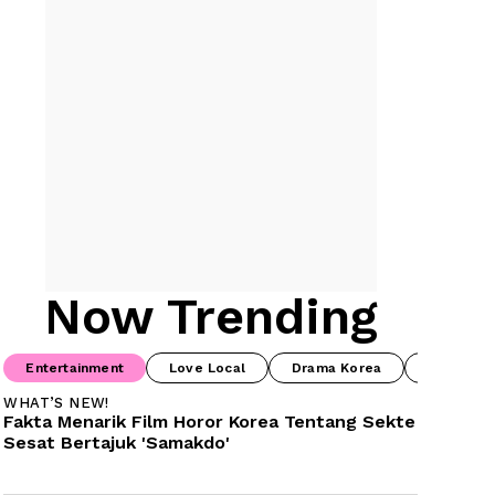
Now Trending
Entertainment
Love Local
Drama Korea
Drama Ch
WHAT’S NEW!
Fakta Menarik Film Horor Korea Tentang Sekte 
Sesat Bertajuk 'Samakdo'