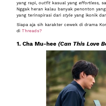
yang rapi, 
outfit
 kasual yang 
effortless,
 s
Nggak heran kalau banyak penonton yang c
yang terinspirasi dari 
style
 yang ikonik dar
Siapa aja sih karakter cewek di drama Kor
di 
Threads?
1. Cha Mu-hee 
(Can This Love B