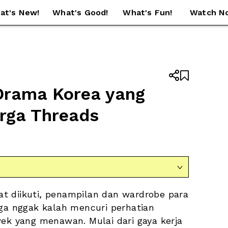
at's New!
What's Good!
What's Fun!
Watch N


Drama Korea yang 
arga Threads

t diikuti, penampilan dan wardrobe para 
ga nggak kalah mencuri perhatian 
ek yang menawan. Mulai dari gaya kerja 