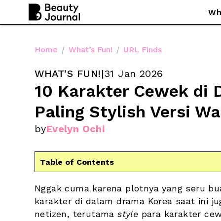
Wh
Home
/
What’s Fun!
/
URL Finds
WHAT’S FUN!
|
31 Jan 2026
10 Karakter Cewek di 
Paling Stylish Versi W
by
Evelyn Ochi
Table of Contents
Nggak cuma karena plotnya yang seru bua
karakter di dalam drama Korea saat ini ju
netizen, terutama 
style
 para karakter cew