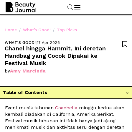
/
/
Home
What’s Good!
Top Picks
WHAT’S GOOD!
|
17 Apr 2026

Chanel hingga Hammit, Ini deretan 
Handbag yang Cocok Dipakai ke 
Festival Musik
Amy Marcinda
by
Table of Contents

Event musik tahunan 
Coachella
 minggu kedua akan 
kembali diadakan di California, Amerika Serikat. 
Festival musik tahunan ini tidak hanya jadi ajang 
menikmati musik dan aktivitas seru dengan deretan 