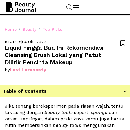
/
/
Home
Beauty
Top Picks
BEAUTY
|
04 Okt 2022

Liquid hingga Bar, Ini Rekomendasi 
Cleansing Brush Lokal yang Patut 
Dilirik Pencinta Makeup
Levi Larassaty
by
Table of Contents

Jika senang bereksperimen pada riasan wajah, tentu 
tak asing dengan 
beauty
tools
 seperti 
sponge
 dan 
brush.
 Tapi ingat, dalam praktiknya kamu juga harus 
rutin membersihkan 
beauty
tools
 menggunakan 