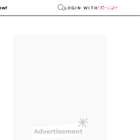
ow!
LOGIN WITH
