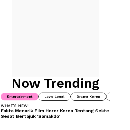
Now Trending
Entertainment
Love Local
Drama Korea
Drama Ch
WHAT’S NEW!
Fakta Menarik Film Horor Korea Tentang Sekte 
Sesat Bertajuk 'Samakdo'