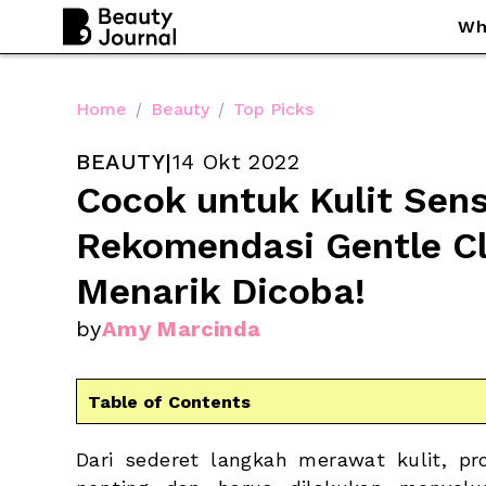
Wh
Home
/
Beauty
/
Top Picks
BEAUTY
|
14 Okt 2022
Cocok untuk Kulit Sensit
Rekomendasi Gentle Cl
Menarik Dicoba!
by
Amy Marcinda
Table of Contents
Dari sederet langkah merawat kulit, pr