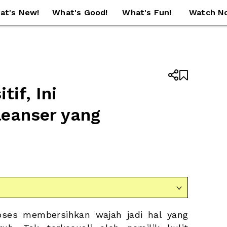
at's New!
What's Good!
What's Fun!
Watch N


if, Ini 
eanser yang 

oses membersihkan wajah jadi hal yang 