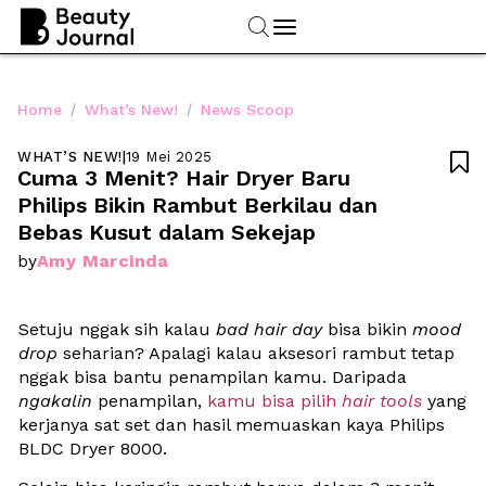
/
/
Home
What’s New!
News Scoop
WHAT’S NEW!
|
19 Mei 2025

Cuma 3 Menit? Hair Dryer Baru 
Philips Bikin Rambut Berkilau dan 
Bebas Kusut dalam Sekejap
Amy Marcinda
by
Setuju nggak sih kalau 
bad hair day
 bisa bikin 
mood 
drop
 seharian? Apalagi kalau aksesori rambut tetap 
nggak bisa bantu penampilan kamu. Daripada 
ngakalin
 penampilan, 
kamu bisa pilih 
hair tools
yang 
kerjanya sat set dan hasil memuaskan kaya Philips 
BLDC Dryer 8000. 