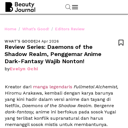
/
/
Home
What’s Good!
Editors Review
WHAT’S GOOD!
|
24 Apr 2026

Review Series: Daemons of the 
Shadow Realm, Penggemar Anime 
Dark-Fantasy Wajib Nonton! 
Evelyn Ochi
by
Kreator dari 
manga legendaris
Fullmetal Alchemist,
Hiromu Arakawa, kembali dengan karya barunya 
yang kini hadir dalam versi anime dan tayang di 
Netflix, 
Daemons of the Shadow Realm.
 Bergenre 
dark-fantasy,
 anime ini berfokus pada sosok Yugai 
yang terlibat konflik supranatural dan harus 
memanggil sosok mistis untuk membantunya. 