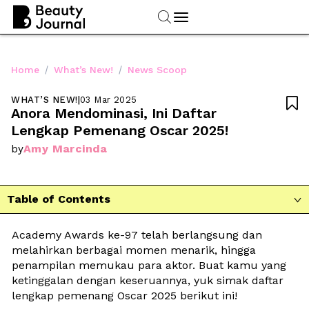
/
/
Home
What’s New!
News Scoop
WHAT’S NEW!
|
03 Mar 2025

Anora Mendominasi, Ini Daftar 
Lengkap Pemenang Oscar 2025!           
Amy Marcinda
by
Table of Contents

Academy Awards ke-97 telah berlangsung dan 
melahirkan berbagai momen menarik, hingga 
penampilan memukau para aktor. Buat kamu yang 
ketinggalan dengan keseruannya, yuk simak daftar 
lengkap pemenang Oscar 2025 berikut ini!