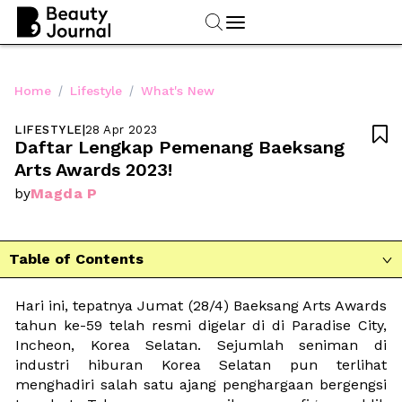
/
/
Home
Lifestyle
What's New
LIFESTYLE
|
28 Apr 2023

Daftar Lengkap Pemenang Baeksang 
Arts Awards 2023!
Magda P
by
Table of Contents

Hari ini, tepatnya Jumat (28/4) Baeksang Arts Awards 
tahun ke-59 telah resmi digelar di di Paradise City, 
Incheon, Korea Selatan. Sejumlah seniman di 
industri hiburan Korea Selatan pun terlihat 
menghadiri salah satu ajang penghargaan bergengsi 