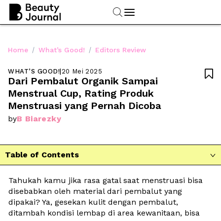
/
/
Home
What’s Good!
Editors Review
WHAT’S GOOD!
|
20 Mei 2025

Dari Pembalut Organik Sampai 
Menstrual Cup, Rating Produk 
Menstruasi yang Pernah Dicoba
B Biarezky
by
Table of Contents

Tahukah kamu jika rasa gatal saat menstruasi bisa 
disebabkan oleh material dari pembalut yang 
dipakai? Ya, gesekan kulit dengan pembalut, 
ditambah kondisi lembap di area kewanitaan, bisa 