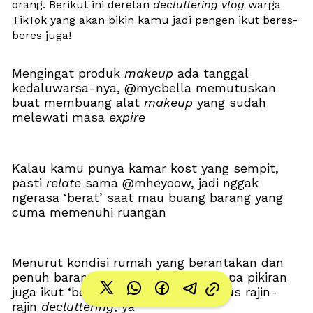
orang. Berikut ini deretan 
decluttering vlog
 warga 
TikTok yang akan bikin kamu jadi pengen ikut beres-
beres juga!
Mengingat produk 
makeup
 ada tanggal 
kedaluwarsa-nya, @mycbella memutuskan 
buat membuang alat 
makeup
 yang sudah 
melewati masa 
expire
Kalau kamu punya kamar kost yang sempit, 
pasti 
relate
 sama @mheyoow, jadi nggak 
ngerasa ‘berat’ saat mau buang barang yang 
cuma memenuhi ruangan
Menurut kondisi rumah yang berantakan dan 
penuh barang, bisa jadi alasan kenapa pikiran 
juga ikut ‘berantakan’, makanya harus rajin-
rajin 
decluttering
, ya