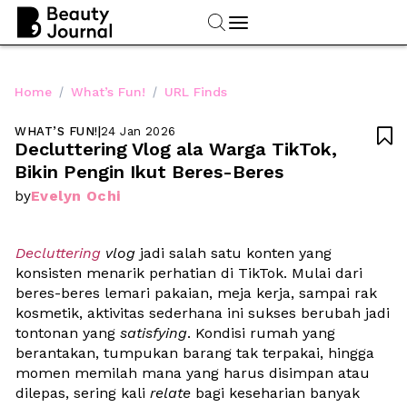
/
/
Home
What’s Fun!
URL Finds
WHAT’S FUN!
|
24 Jan 2026

Decluttering Vlog ala Warga TikTok, 
Bikin Pengin Ikut Beres-Beres
Evelyn Ochi
by
Decluttering
 vlog
 jadi salah satu konten yang 
konsisten menarik perhatian di TikTok. Mulai dari 
beres-beres lemari pakaian, meja kerja, sampai rak 
kosmetik, aktivitas sederhana ini sukses berubah jadi 
tontonan yang 
satisfying
. Kondisi rumah yang 
berantakan, tumpukan barang tak terpakai, hingga 
momen memilah mana yang harus disimpan atau 
dilepas, sering kali 
relate
 bagi keseharian banyak 