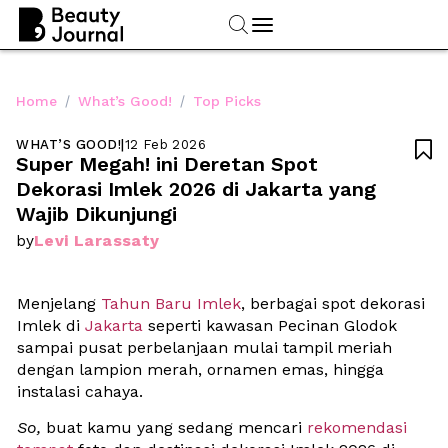
/
/
Home
What’s Good!
Top Picks
WHAT’S GOOD!
|
12 Feb 2026

Super Megah! ini Deretan Spot 
Dekorasi Imlek 2026 di Jakarta yang 
Wajib Dikunjungi
Levi Larassaty
by
Menjelang 
Tahun Baru Imlek
, berbagai spot dekorasi 
Imlek di 
Jakarta
 seperti kawasan Pecinan Glodok 
sampai pusat perbelanjaan mulai tampil meriah 
dengan lampion merah, ornamen emas, hingga 
instalasi cahaya. 
So, 
buat kamu yang sedang mencari 
rekomendasi 