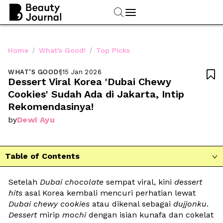
/
/
Home
What’s Good!
Top Picks
WHAT’S GOOD!
|
15 Jan 2026

Dessert Viral Korea 'Dubai Chewy 
Cookies' Sudah Ada di Jakarta, Intip 
Rekomendasinya!
Dewi Ayu
by
Table of Contents

Setelah 
Dubai chocolate
 sempat viral, kini 
dessert 
hits
 asal Korea kembali mencuri perhatian lewat 
Dubai chewy cookies
 atau dikenal sebagai 
dujjonku
. 
Dessert
 mirip 
mochi
 dengan isian kunafa dan cokelat 