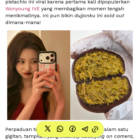
pistachio ini viral karena pertama kali dipopulerkan 
Wonyoung IVE
 yang membagikan momen tengah 
menikmatinya. Ini pun bikin 
dujjonku 
ini 
sold out 
dimana-mana!
Perpaduan tekstur 
chewy
 dan 
crunchy
 dalam satu 
gigitan, tampilan yang 
insanely satisfying on camera
, 