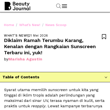
/
/
Home
What’s New!
News Scoop
WHAT’S NEW!
|
21 Mei 2026

Diklaim Ramah Terumbu Karang, 
Kenalan dengan Rangkaian Sunscreen 
Terbaru ini, yuk!
Marisha Agustin
by
Table of Contents

Syarat utama memilih 
sunscreen
 untuk kita yang 
tinggal di iklim tropis adalah perlindungan yang 
maksimal dari sinar UV, terasa nyaman di kulit, serta 
praktis untuk 
reapply
. Lewat kampanye terbarunya 