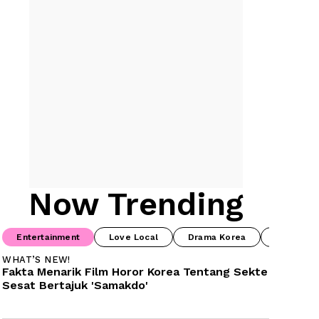
Now Trending
Entertainment
Love Local
Drama Korea
Drama Ch
WHAT’S NEW!
Fakta Menarik Film Horor Korea Tentang Sekte 
Sesat Bertajuk 'Samakdo'