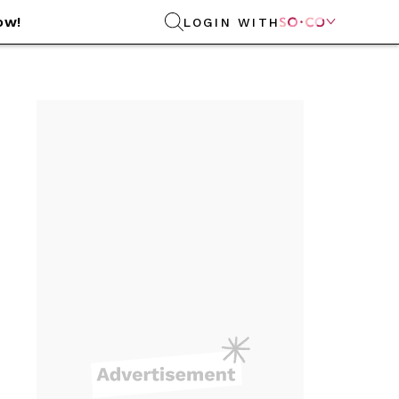
ow!
LOGIN WITH
