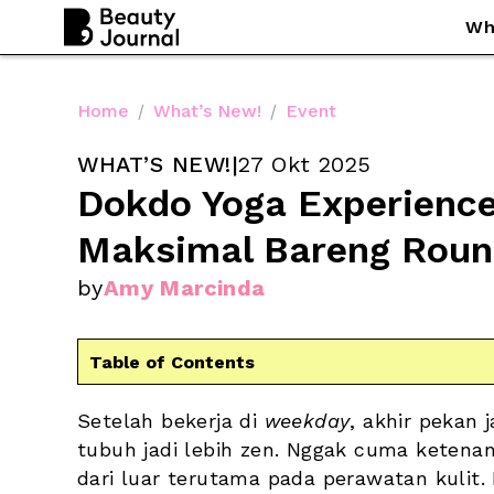
Wh
Home
/
What’s New!
/
Event
WHAT’S NEW!
|
27 Okt 2025
Dokdo Yoga Experience,
Maksimal Bareng Round
by
Amy Marcinda
Table of Contents
Setelah bekerja di 
weekday
, akhir pekan
tubuh jadi lebih zen. Nggak cuma ketenang
dari luar terutama pada perawatan kulit.