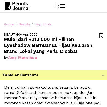
/
/
Home
Beauty
Top Picks
BEAUTY
|
06 Apr 2020

Mulai dari Rp10.000 Ini Pilihan 
Eyeshadow Bernuansa Hijau Keluaran 
Brand Lokal yang Perlu Dicoba!
Amy Marcinda
by
Table of Contents

Memiliki banyak waktu luang selama berada di 
rumah? Yuk, asah kemampuan makeup dengan 
memanfaatkan eyeshadow berwarna hijau. Selain 
memberi kesan 
bold
, eyeshadow hijau juga bisa jadi 