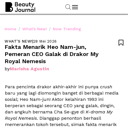
/
/
Home
What’s New!
Now Trending
WHAT’S NEW!
|
28 Mei 2026

Fakta Menarik Heo Nam-jun, 
Pemeran CEO Galak di Drakor My 
Royal Nemesis
Marisha Agustin
by
Para pencinta drakor akhir-akhir ini punya 
crush
baru yang lagi diomongin banget di berbagai media 
sosial; Heo Nam-jun! Aktor kelahiran 1993 ini 
berperan sebagai seorang CEO yang galak, dingin, 
dan angkuh bernama Cha Se-gye di 
K-drama My 
Royal Nemesis
. Dianggap penonton berhasil 
memerankan tokoh tersebut, simak fakta menarik 