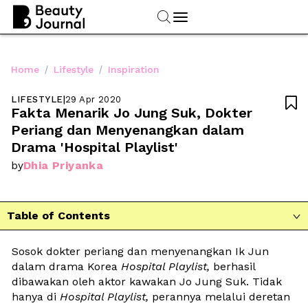
/
/
Home
Lifestyle
Inspiration
LIFESTYLE
|
29 Apr 2020

Fakta Menarik Jo Jung Suk, Dokter 
Periang dan Menyenangkan dalam 
Drama 'Hospital Playlist'
Dhia Priyanka
by
Table of Contents

Sosok dokter periang dan menyenangkan Ik Jun 
dalam drama Korea 
Hospital Playlist,
 berhasil 
dibawakan oleh aktor kawakan Jo Jung Suk. Tidak 
hanya di 
Hospital Playlist,
 perannya melalui deretan 