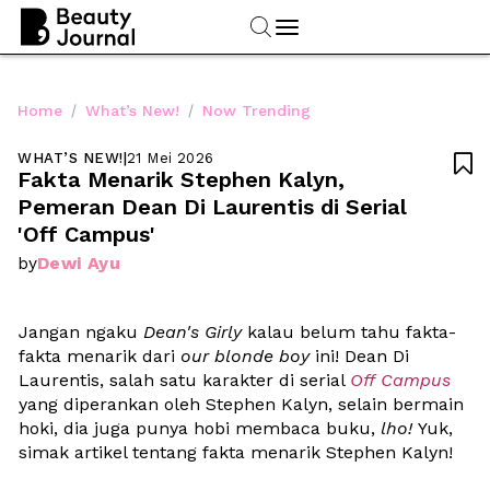
/
/
Home
What’s New!
Now Trending
WHAT’S NEW!
|
21 Mei 2026

Fakta Menarik Stephen Kalyn, 
Pemeran Dean Di Laurentis di Serial 
'Off Campus'
Dewi Ayu
by
Jangan ngaku 
Dean's Girly 
kalau belum tahu fakta-
fakta menarik dari 
our blonde boy 
ini! Dean Di 
Laurentis, salah satu karakter di serial 
Off Campus
yang diperankan oleh Stephen Kalyn, selain bermain 
hoki, dia juga punya hobi membaca buku, 
lho! 
Yuk, 
simak artikel tentang fakta menarik Stephen Kalyn!