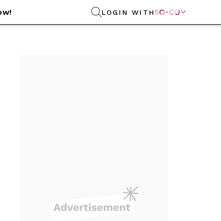
ow!
LOGIN WITH
