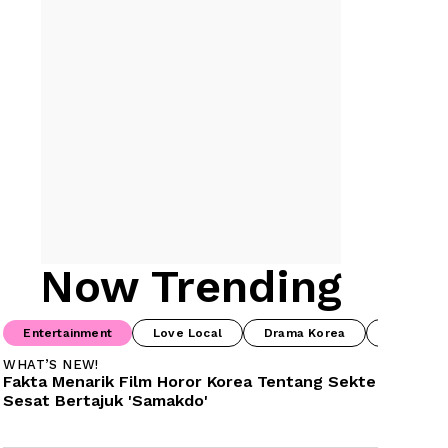
Now Trending
Entertainment
Love Local
Drama Korea
Food & B
WHAT’S NEW!
Fakta Menarik Film Horor Korea Tentang Sekte 
Sesat Bertajuk 'Samakdo'