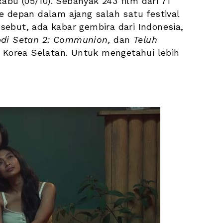
bu (05/10). Sebanyak 243 film dari 71 
e depan dalam ajang salah satu festival 
rsebut, ada kabar gembira dari Indonesia, 
di
Setan
2:
Communion,
 dan 
Teluh
, Korea Selatan. Untuk mengetahui lebih 