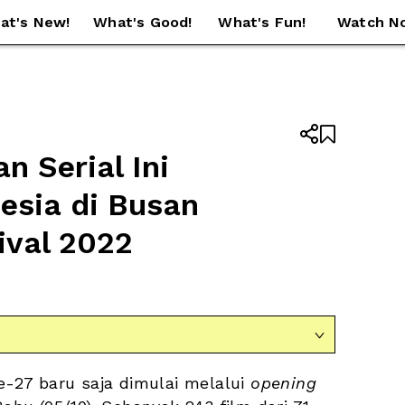
at's New!
What's Good!
What's Fun!
Watch N


 Serial Ini 
sia di Busan 
ival 2022

e-27 baru saja dimulai melalui 
opening 