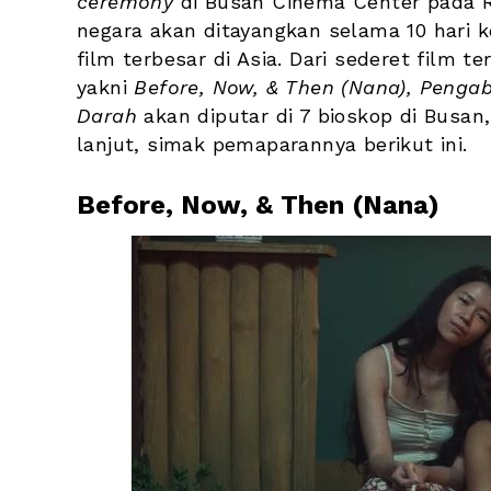
ceremony
 di Busan Cinema Center pada Ra
negara akan ditayangkan selama 10 hari k
film terbesar di Asia. Dari sederet film te
yakni 
Before,
Now,
& Then
(Nana),
Pengab
Darah 
akan diputar di 7 bioskop di Busan
lanjut, simak pemaparannya berikut ini.
Before, Now, & Then (Nana)