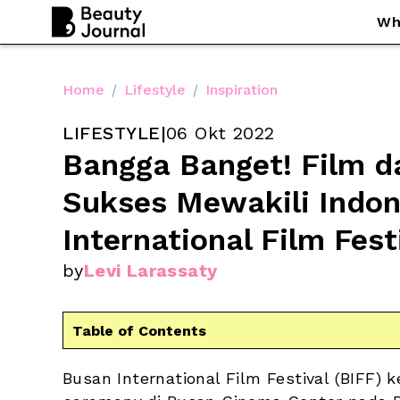
Wh
Home
/
Lifestyle
/
Inspiration
LIFESTYLE
|
06 Okt 2022
Bangga Banget! Film dan
Sukses Mewakili Indone
International Film Fest
by
Levi Larassaty
Table of Contents
Busan International Film Festival (BIFF) k