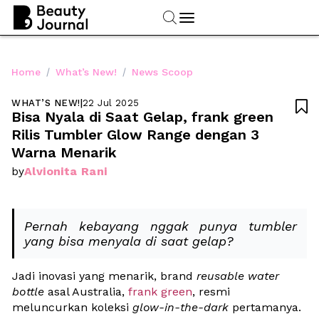
/
/
Home
What’s New!
News Scoop
WHAT’S NEW!
|
22 Jul 2025

Bisa Nyala di Saat Gelap, frank green 
Rilis Tumbler Glow Range dengan 3 
Warna Menarik
Alvionita Rani
by
Pernah kebayang nggak punya tumbler 
yang bisa menyala di saat gelap?
Jadi inovasi yang menarik, brand 
reusable water 
bottle
 asal Australia, 
frank green
, resmi 
meluncurkan koleksi 
glow-in-the-dark 
pertamanya. 