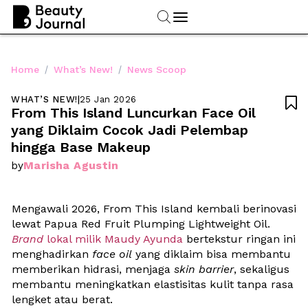
/
/
Home
What’s New!
News Scoop
WHAT’S NEW!
|
25 Jan 2026

From This Island Luncurkan Face Oil 
yang Diklaim Cocok Jadi Pelembap 
hingga Base Makeup
Marisha Agustin
by
Mengawali 2026, From This Island kembali berinovasi 
lewat Papua Red Fruit Plumping Lightweight Oil. 
Brand
 lokal milik Maudy Ayunda
 bertekstur ringan ini 
menghadirkan 
face oil
 yang diklaim bisa membantu 
memberikan hidrasi, menjaga 
skin barrier
, sekaligus 
membantu meningkatkan elastisitas kulit tanpa rasa 
lengket atau berat.