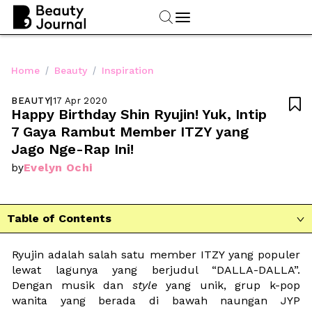
/
/
Home
Beauty
Inspiration
BEAUTY
|
17 Apr 2020

Happy Birthday Shin Ryujin! Yuk, Intip 
7 Gaya Rambut Member ITZY yang 
Jago Nge-Rap Ini!
Evelyn Ochi
by
Table of Contents

Ryujin adalah salah satu member ITZY yang populer 
lewat lagunya yang berjudul “DALLA-DALLA”. 
Dengan musik dan 
style
 yang unik, grup k-pop 
wanita yang berada di bawah naungan JYP 