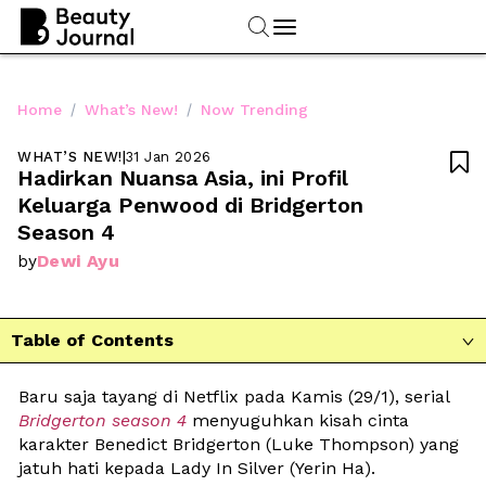
/
/
Home
What’s New!
Now Trending
WHAT’S NEW!
|
31 Jan 2026

Hadirkan Nuansa Asia, ini Profil 
Keluarga Penwood di Bridgerton 
Season 4
Dewi Ayu
by
Table of Contents

Baru saja tayang di Netflix pada Kamis (29/1), serial 
Bridgerton
season 4
menyuguhkan kisah cinta 
karakter Benedict Bridgerton (Luke Thompson) yang 
jatuh hati kepada Lady In Silver (Yerin Ha). 