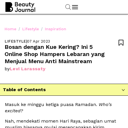
/
/
Home
Lifestyle
Inspiration
LIFESTYLE
|
07 Apr 2023

Bosan dengan Kue Kering? Ini 5 
Online Shop Hampers Lebaran yang 
Menjual Menu Anti Mainstream
Levi Larassaty
by
Table of Contents

Masuk ke minggu ketiga puasa Ramadan. 
Who’s
excited?
Nah, mendekati momen Hari Raya, sebagian umat 
muslim biasanya mulai merencanakan kirim 