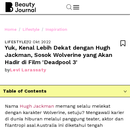
/
/
Home
Lifestyle
Inspiration
LIFESTYLE
|
12 Okt 2022

Yuk, Kenal Lebih Dekat dengan Hugh 
Jackman, Sosok Wolverine yang Akan 
Hadir di Film 'Deadpool 3'
Levi Larassaty
by
Table of Contents

Nama 
Hugh Jackman
 memang selalu melekat 
dengan karakter Wolverine, setuju? Mengawali karier 
di dunia hiburan melalui panggung teater, aktor dan 
filantropi asal Australia ini diketahui tengah 