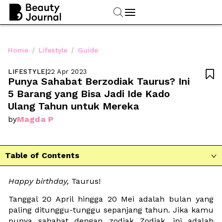
/
/
Home
Lifestyle
Guide
LIFESTYLE
|
22 Apr 2023

Punya Sahabat Berzodiak Taurus? Ini 
5 Barang yang Bisa Jadi Ide Kado 
Ulang Tahun untuk Mereka
Magda P
by
Table of Contents

Happy birthday, 
Taurus!
Tanggal 20 April hingga 20 Mei adalah bulan yang 
paling ditunggu-tunggu sepanjang tahun. Jika kamu 
punya sahabat dengan zodiak Zodiak, ini adalah 